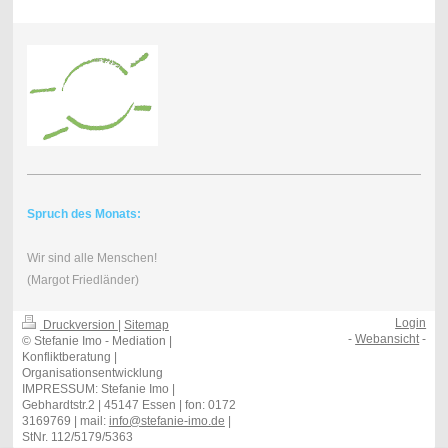
Spruch des Monats:
Wir sind alle Menschen!
(Margot Friedländer)
Login
Druckversion
|
Sitemap
-
Webansicht
-
© Stefanie Imo - Mediation |
Konfliktberatung |
Organisationsentwicklung
IMPRESSUM: Stefanie Imo |
Gebhardtstr.2 | 45147 Essen | fon: 0172
3169769 | mail:
info@stefanie-imo.de
|
StNr. 112/5179/5363